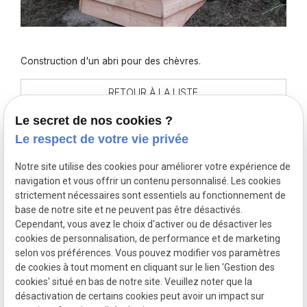
Construction d'un abri pour des chèvres.
RETOUR À LA LISTE
Le secret de nos cookies ?
Le respect de votre vie privée
Nous contacter
Nos horaires
Notre site utilise des cookies pour améliorer votre expérience de
0497 32 62 27
Du lundi au
navigation et vous offrir un contenu personnalisé. Les cookies
vendredi :
strictement nécessaires sont essentiels au fonctionnement de
de 8h à 17h
L'ÉLAN
VERT
base de notre site et ne peuvent pas être désactivés.
Cependant, vous avez le choix d'activer ou de désactiver les
cookies de personnalisation, de performance et de marketing
Mentions légales
selon vos préférences. Vous pouvez modifier vos paramètres
de cookies à tout moment en cliquant sur le lien 'Gestion des
Politique de confidentialité
cookies' situé en bas de notre site. Veuillez noter que la
Plan du site
désactivation de certains cookies peut avoir un impact sur