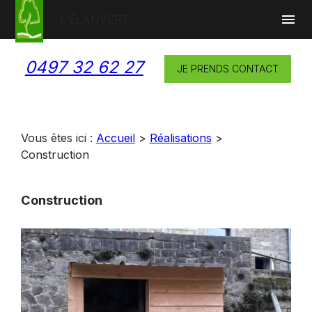
Panneau de gestion des cookies
menu
L'ÉLAN
VERT
0497 32 62 27
JE PRENDS CONTACT
Vous êtes ici :
Accueil
>
Réalisations
>
Construction
Construction