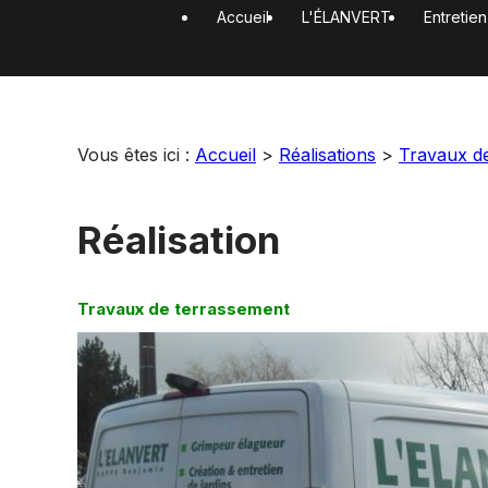
Panneau de gestion des cookies
Accueil
L'ÉLANVERT
Entretie
Vous êtes ici :
Accueil
>
Réalisations
>
Travaux d
Réalisation
Travaux de terrassement